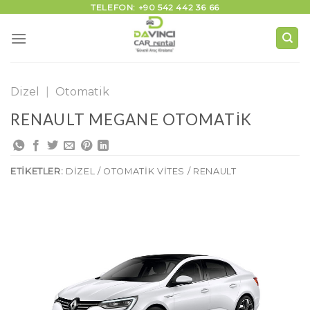
İçeriğe
TELEFON: +90 542 442 36 66
atla
Dizel
|
Otomatik
RENAULT MEGANE OTOMATIK
ETIKETLER:
DIZEL / OTOMATIK VITES / RENAULT