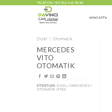
İçeriğe
TELEFON: +90 542 442 36 66
atla
ANASAYFA
Dizel
|
Otomatik
MERCEDES
VITO
OTOMATIK
ETIKETLER:
DIZEL / MERCEDES /
OTOMATIK VITES