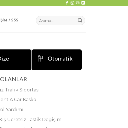
IŞIM / SSS
izel
Otomatik
 OLANLAR
ız Trafik Sigortası
Rent A Car Kasko
Yol Yardımı
 Kış Ücretsiz Lastik Değişimi