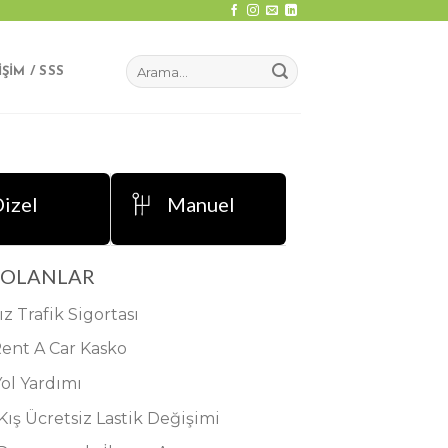
IŞIM / SSS
izel
Manuel
 OLANLAR
ız Trafik Sigortası
Rent A Car Kasko
Yol Yardımı
 Kış Ücretsiz Lastik Değişimi