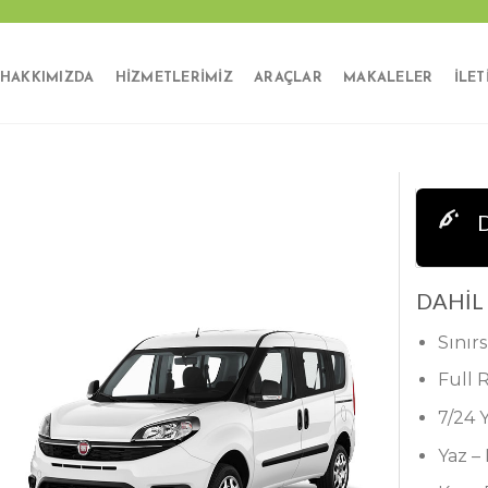
HAKKIMIZDA
HIZMETLERIMIZ
ARAÇLAR
MAKALELER
İLET
D
DAHİL
Sınırs
Full 
7/24 
Yaz –