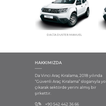
POLO OTOMATIK
DACIA DUSTER MANUEL
HAKKIMIZDA
Da Vinci Araç Kiralama, 2018 yılında
“Güvenli Araç Kiralama” sloganıyla yo
çıkarak sektörde yerini almış bir
şirkettir.
+90 542 442 36 66