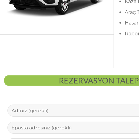
Kaza
Araç 
Hasar
Rapo
REZERVASYON TALE