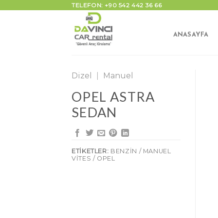
İçeriğe
TELEFON: +90 542 442 36 66
atla
ANASAYFA
Dizel
|
Manuel
OPEL ASTRA
SEDAN
ETIKETLER:
BENZIN / MANUEL
VITES / OPEL