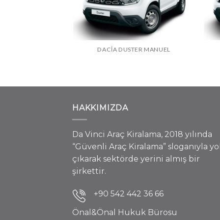
POLO OTOMATIK
DACIA DUSTER MANUEL
HAKKIMIZDA
Da Vinci Araç Kiralama, 2018 yılında
“Güvenli Araç Kiralama” sloganıyla yo
çıkarak sektörde yerini almış bir
şirkettir.
+90 542 442 36 66
Önal&Önal Hukuk Bürosu