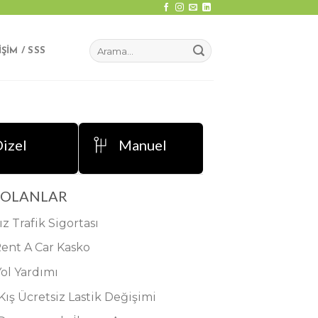
IŞIM / SSS
izel
Manuel
 OLANLAR
ız Trafik Sigortası
Rent A Car Kasko
Yol Yardımı
 Kış Ücretsiz Lastik Değişimi