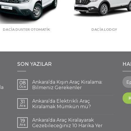
DACIA DUSTER OTOMATIK
DACIA LODGY
SON YAZILAR
HA
Ankara’da Kışın Araç Kiralama:
08
la
Oca
Bilmeniz Gerekenler
Ankara’da Elektrikli Araç
31
Ara
Kiralamak Mümkün mü?
Ankara’da Araç Kiralayarak
19
Ara
Gezebileceğiniz 10 Harika Yer