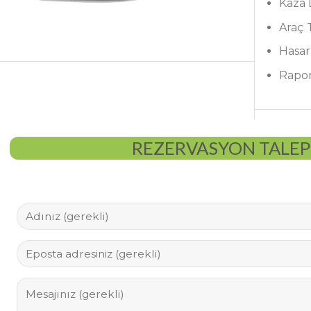
Kaza
Araç 
Hasar
Rapo
REZERVASYON TALE