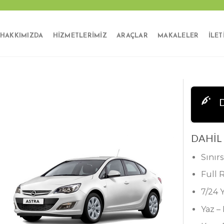
HAKKIMIZDA
HIZMETLERIMIZ
ARAÇLAR
MAKALELER
İLET
D
DAHİL
Sınırs
Full 
7/24 
Yaz –