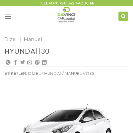
İçeriğe
TELEFON: +90 542 442 36 66
atla
Dizel
|
Manuel
HYUNDAI I30
ETIKETLER:
DIZEL / HUNDAI / MANUEL VITES