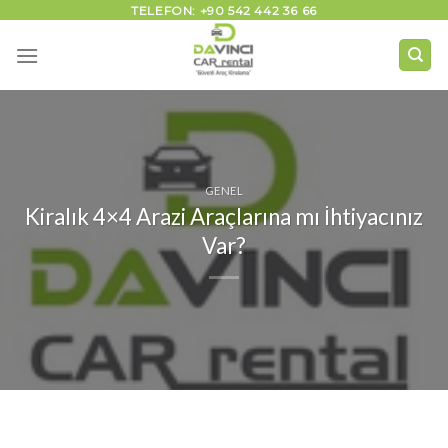
İçeriğe
TELEFON: +90 542 442 36 66
atla
GENEL
Kiralık 4×4 Arazi Araçlarına mı İhtiyacınız
Var?